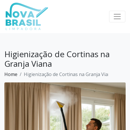
×
Home
Serviços
Profissionais
Higienização de Cortinas na
Sobre
Granja Viana
Missão
Home
Higienização de Cortinas na Granja Viana
Blog
Contato
Regras
Promoção