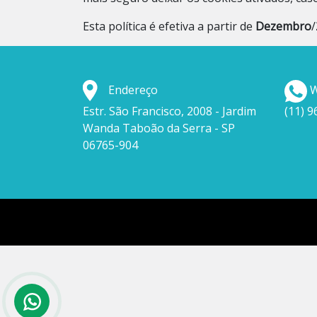
Esta política é efetiva a partir de
Dezembro
/
Endereço
W
Estr. São Francisco, 2008 - Jardim
(11) 
Wanda Taboão da Serra - SP
06765-904