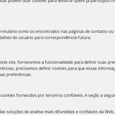
isas podem usar cookies para lembrar quem já participou 
rmulário como os encontrados nas páginas de contacto ou 
alhes do usuário para correspondência futura.
te site, fornecemos a funcionalidade para definir suas pre
erências, precisamos definir cookies para que essas infor
as preferências.
okies fornecidos por terceiros confiáveis. A seção a seguir
das soluções de análise mais difundidas e confiáveis ​​da We