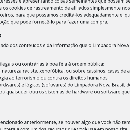
teresses e apresentando coisas semelhantes que possam ser
 os cookies de rastreamento de afiliados simplesmente nos
rceiros, para que possamos creditá-los adequadamente e, qu
moção que pode fornecê-lo para fazer uma compra.
o
ado dos conteúdos e da informação que o Limpadora Nova Br
legais ou contrárias à boa fé a à ordem pública;
natureza racista, xenofóbica, ou sobre cassinos,
casas de 
logia ao terrorismo ou contra os direitos humanos;
ardwares) e lógicos (softwares) do Limpadora Nova Brasil, d
s ou quaisquer outros sistemas de hardware ou software qu
encionado anteriormente, se houver algo que você não tem 
o interaja com um dos recursos que você usa em nosso site.