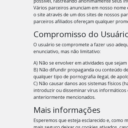
possível, rastreando anonimamente seus in
Vários parceiros anunciam em nosso nome e
o site através de um dos sites de nossos pa
parceiros afiliados ofereçam qualquer pro
Compromisso do Usuári
O usuário se compromete a fazer uso adequ
enunciativo, mas não limitativo:
A) Não se envolver em atividades que sejam i
B) Não difundir propaganda ou conteúdo de 
qualquer tipo de pornografia ilegal, de apo
C) Não causar danos aos sistemas físicos (h
introduzir ou disseminar vírus informático
anteriormente mencionados.
Mais informações
Esperemos que esteja esclarecido e, como m
mais seguro deixar os cookies ativados, cas