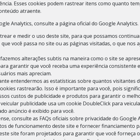
ncia. Esses cookies podem rastrear itens como quanto tempo
onteúdo atraente.
e Analytics, consulte a página oficial do Google Analytics.
strear e medir o uso deste site, para que possamos continu
que você passa no site ou as páginas visitadas, o que no
 fazemos alterações subtis na maneira como o site se apre
para garantir que você receba uma experiência consistente 
uários mais apreciam.
nte entendermos as estatísticas sobre quantos visitantes 
cookies rastrearão. Isso é importante para você, pois signi
sos custos de publicidade e produtos para garantir o melho
eicular publicidade usa um cookie DoubleClick para veicul
do anúncio é exibido para você.
se, consulte as FAQs oficiais sobre privacidade do Google 
os de funcionamento deste site e fornecer financiamento p
 este site foram projetados para garantir que você forneça