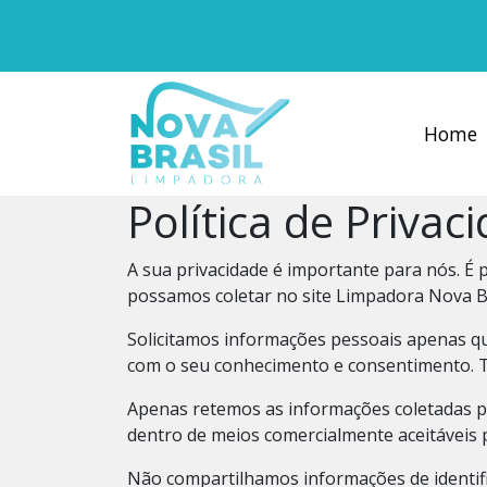
×
Home
Serviços
Home
Profissionais
Sobre
Política de Privac
Missão
A sua privacidade é importante para nós. É 
Blog
possamos coletar no site
Limpadora Nova B
Contato
Solicitamos informações pessoais apenas qu
com o seu conhecimento e consentimento. 
Regras
Promoção
Apenas retemos as informações coletadas p
dentro de meios comercialmente aceitáveis ​
Não compartilhamos informações de identifi