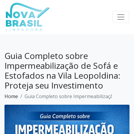
×
Home
Serviços
Profissionais
Guia Completo sobre
Sobre
Impermeabilização de Sofá e
Missão
Estofados na Vila Leopoldina:
Blog
Proteja seu Investimento
Contato
Home
Guia Completo sobre Impermeabilização de Sofá 
Regras
Promoção