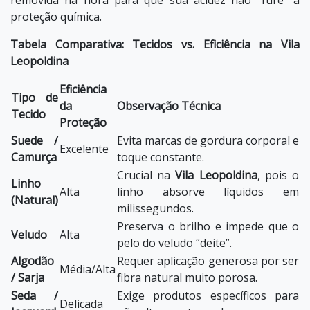
removida na hora para que sua acidez não “fure” a
proteção química.
Tabela Comparativa: Tecidos vs. Eficiência na Vila
Leopoldina
Eficiência
Tipo de
da
Observação Técnica
Tecido
Proteção
Suede /
Evita marcas de gordura corporal e
Excelente
Camurça
toque constante.
Crucial na
Vila Leopoldina
, pois o
Linho
Alta
linho absorve líquidos em
(Natural)
milissegundos.
Preserva o brilho e impede que o
Veludo
Alta
pelo do veludo “deite”.
Algodão
Requer aplicação generosa por ser
Média/Alta
/ Sarja
fibra natural muito porosa.
Seda /
Exige produtos específicos para
Delicada