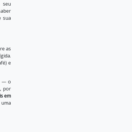
o seu
saber
e sua
re as
gida.
fé) e
s — o
, por
is em
m uma