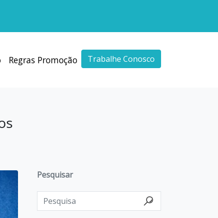
Trabalhe Conosco
o
Regras Promoção
os
to
Pesquisar