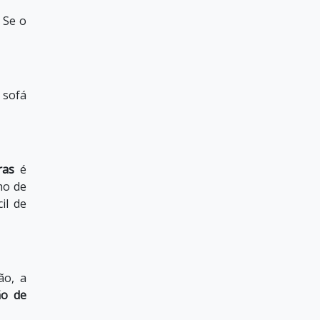
 Se o
 sofá
ras
é
ho de
il de
ão, a
ão de