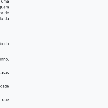
o uma
 quem
ra de
do da
ão do
inho,
casas
idade
s que