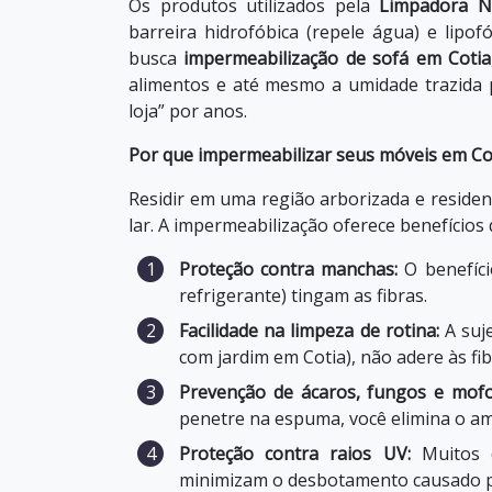
Os produtos utilizados pela
Limpadora N
barreira hidrofóbica (repele água) e lipo
busca
impermeabilização de sofá em Cotia
alimentos e até mesmo a umidade trazida 
loja” por anos.
Por que impermeabilizar seus móveis em Co
Residir em uma região arborizada e reside
lar. A impermeabilização oferece benefícios 
Proteção contra manchas:
O benefício
refrigerante) tingam as fibras.
Facilidade na limpeza de rotina:
A suje
com jardim em Cotia), não adere às fi
Prevenção de ácaros, fungos e mofo
penetre na espuma, você elimina o am
Proteção contra raios UV:
Muitos d
minimizam o desbotamento causado pe