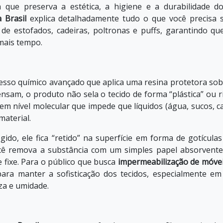
a que preserva a estética, a higiene e a durabilidade d
 Brasil
explica detalhadamente tudo o que você precisa 
de estofados, cadeiras, poltronas e puffs, garantindo qu
mais tempo.
sso químico avançado que aplica uma resina protetora sob
ensam, o produto não sela o tecido de forma “plástica” ou rí
 em nível molecular que impede que líquidos (água, sucos, ca
aterial.
do, ele fica “retido” na superfície em forma de gotícula
ocê remova a substância com um simples papel absorvente
 fixe. Para o público que busca
impermeabilização de móve
a para manter a sofisticação dos tecidos, especialmente e
za e umidade.