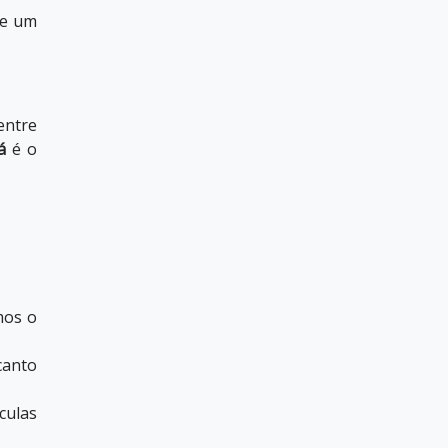
ue um
entre
á
é o
mos o
canto
culas