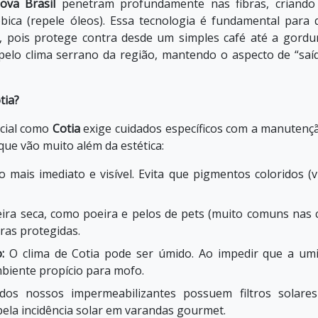
ova Brasil
penetram profundamente nas fibras, criand
fóbica (repele óleos). Essa tecnologia é fundamental para
, pois protege contra desde um simples café até a gordu
pelo clima serrano da região, mantendo o aspecto de “saí
tia?
ncial como
Cotia
exige cuidados específicos com a manutenç
que vão muito além da estética:
 mais imediato e visível. Evita que pigmentos coloridos (v
ira seca, como poeira e pelos de pets (muito comuns nas 
bras protegidas.
:
O clima de Cotia pode ser úmido. Ao impedir que a um
biente propício para mofo.
os nossos impermeabilizantes possuem filtros solare
la incidência solar em varandas gourmet.