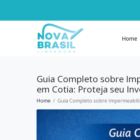
×
Home
Serviços
Home
Profissionais
Sobre
Missão
Guia Completo sobre Imp
Blog
em Cotia: Proteja seu In
Contato
Home
Guia Completo sobre Impermeabiliz
Regras
Promoção